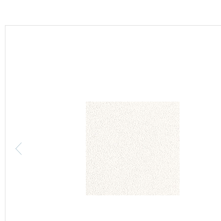
カーテン
床材
ブランド・コレクション
Lilycolor Coordinate 着せ替えシミュレーション
カタログ一覧
カタログ一覧 トップ
壁紙
カーテン
床材
サステナブル商品
ノンワックス床タイル
壁紙機能性ガイド