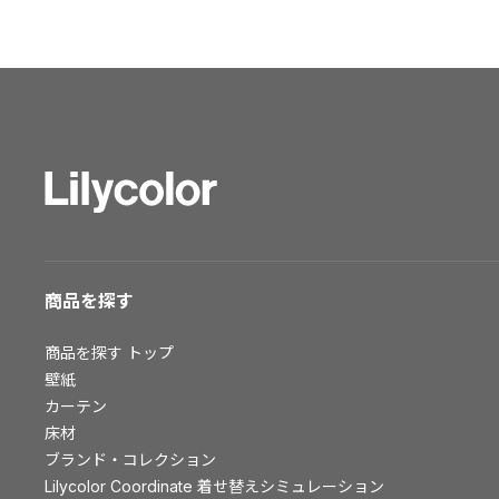
ショールーム トップ
東京ショールーム
大阪ショールーム
福岡ショールーム
横浜ショールーム
広島ショールーム
仙台ショールーム
札幌ショールーム
お客様サポート
商品を探す
お客様サポート トップ
商品を探す
トップ
資料ダウンロード
壁紙
画像ダウンロード
カーテン
床材
動画一覧
ブランド・コレクション
お手入れ便利帳
Lilycolor Coordinate 着せ替えシミュレーション
お役立ち資料