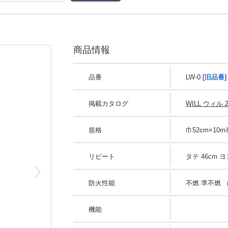
商品情報
品番
LW-0
[旧品番]
掲載カタログ
WILL ウィル 2
規格
巾52cm×10
リピート
タテ 46cm ヨ
約52cm
防火性能
不燃 準不燃 （
機能