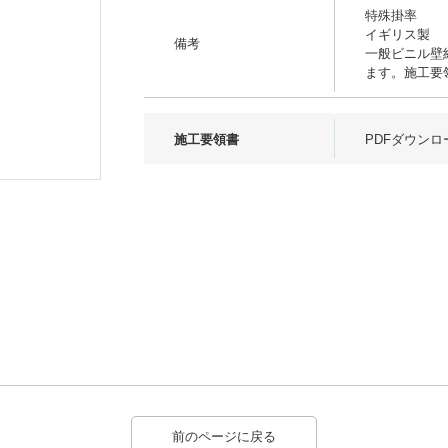
特殊掛率
イギリス製
備考
一般ビニル壁
ます。施工要
施工要領書
PDFダウンロ
柄パターン
前のページに戻る