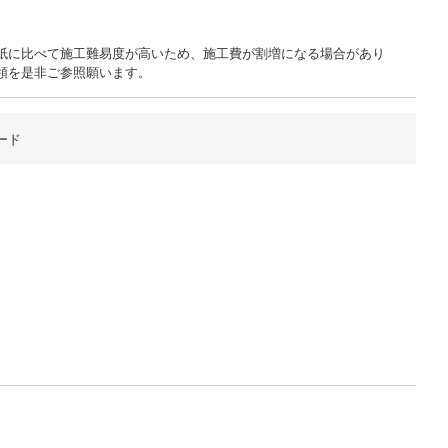
紙に比べて施工難易度が高いため、施工費が割増になる場合があり
領を是非ご参照願います。
ード
柄部分ア