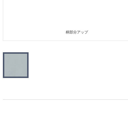
施工事例
施工事例 トップ
柄部分アップ
医療・福祉施設
ホテル・オフィス・店舗
モデルハウス
新築戸建・マンション
#リリカラのある暮らし
リリカラノート
ショールーム