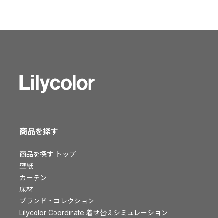
ショールーム トップ
東京ショールーム
大阪ショールーム
福岡ショールーム
横浜ショールーム
広島ショールーム
仙台ショールーム
札幌ショールーム
お客様サポート
商品を探す
お客様サポート トップ
商品を探す
トップ
資料ダウンロード
壁紙
画像ダウンロード
カーテン
床材
動画一覧
ブランド・コレクション
お手入れ便利帳
Lilycolor Coordinate 着せ替えシミュレーション
お役立ち資料