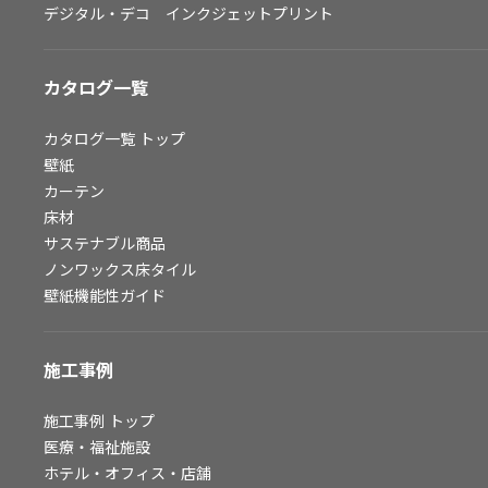
デジタル・デコ インクジェットプリント
お問い合わせ（一般のお客様）
サンプル・カタログ請求／お問い合わせ（ビジネスのお客様）
カタログ一覧
よくあるご質問
カタログ一覧
トップ
壁紙
カーテン
非住宅案件に関するお問い合わせ
床材
サステナブル商品
ノンワックス床タイル
事業紹介
壁紙機能性ガイド
インテリア事業
スペースソリューション事業
施工事例
オフィスソリューション事業
ファシリティソリューション事業
施工事例
トップ
医療・福祉施設
不動産投資開発事業
ホテル・オフィス・店舗