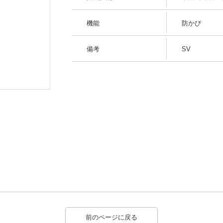
機能
防かび
備考
SV
柄パターン
前のページに戻る