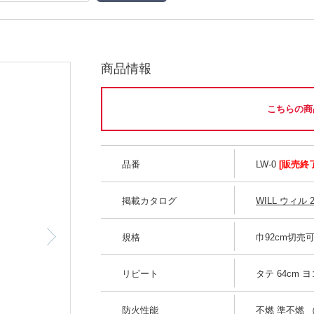
商品情報
こちらの商
品番
LW-0
[販売終了
掲載カタログ
WILL ウィル 2
規格
巾92cm切売
約92cm
リピート
タテ 64cm ヨ
防火性能
不燃 準不燃 （