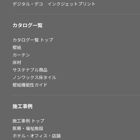
デジタル・デコ インクジェットプリント
お問い合わせ（一般のお客様）
サンプル・カタログ請求／お問い合わせ（ビジネスのお客様）
カタログ一覧
よくあるご質問
カタログ一覧
トップ
壁紙
カーテン
非住宅案件に関するお問い合わせ
床材
サステナブル商品
ノンワックス床タイル
事業紹介
壁紙機能性ガイド
インテリア事業
スペースソリューション事業
施工事例
オフィスソリューション事業
ファシリティソリューション事業
施工事例
トップ
医療・福祉施設
不動産投資開発事業
ホテル・オフィス・店舗