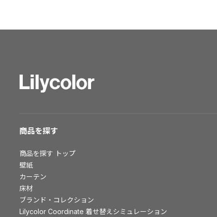
ショールーム トップ
東京ショールーム
大阪ショールーム
福岡ショールーム
横浜ショールーム
広島ショールーム
仙台ショールーム
札幌ショールーム
お客様サポート
商品を探す
お客様サポート トップ
商品を探す
トップ
資料ダウンロード
壁紙
画像ダウンロード
カーテン
床材
動画一覧
ブランド・コレクション
お手入れ便利帳
Lilycolor Coordinate 着せ替えシミュレーション
お役立ち資料