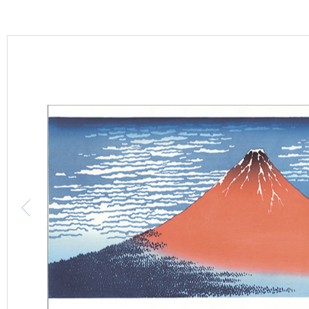
カーテン
床材
ブランド・コレクション
Lilycolor Coordinate 着せ替えシミュレーション
カタログ一覧
カタログ一覧 トップ
壁紙
カーテン
床材
サステナブル商品
ノンワックス床タイル
壁紙機能性ガイド