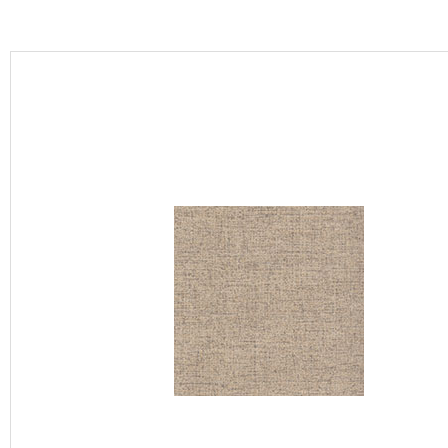
カーテン
床材
ブランド・コレクション
Lilycolor Coordinate 着せ替えシミュレーション
カタログ一覧
カタログ一覧 トップ
壁紙
カーテン
床材
サステナブル商品
ノンワックス床タイル
壁紙機能性ガイド