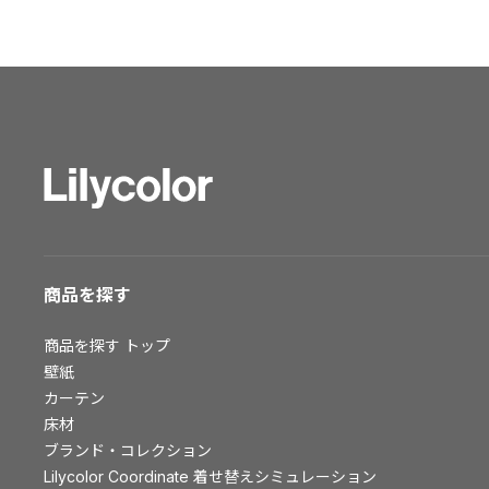
ショールーム トップ
東京ショールーム
大阪ショールーム
福岡ショールーム
横浜ショールーム
広島ショールーム
仙台ショールーム
札幌ショールーム
お客様サポート
商品を探す
お客様サポート トップ
商品を探す
トップ
資料ダウンロード
壁紙
画像ダウンロード
カーテン
床材
動画一覧
ブランド・コレクション
お手入れ便利帳
Lilycolor Coordinate 着せ替えシミュレーション
お役立ち資料