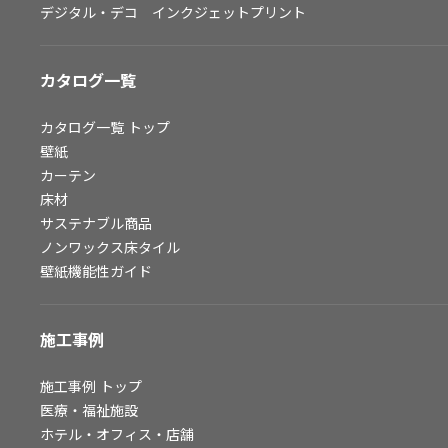
デジタル・デコ インクジェットプリント
お問い合わせ（一般のお客様）
サンプル・カタログ請求／お問い合わせ（ビジネスのお客様）
カタログ一覧
よくあるご質問
カタログ一覧
トップ
壁紙
カーテン
非住宅案件に関するお問い合わせ
床材
サステナブル商品
ノンワックス床タイル
事業紹介
壁紙機能性ガイド
インテリア事業
スペースソリューション事業
施工事例
オフィスソリューション事業
ファシリティソリューション事業
施工事例
トップ
医療・福祉施設
不動産投資開発事業
ホテル・オフィス・店舗