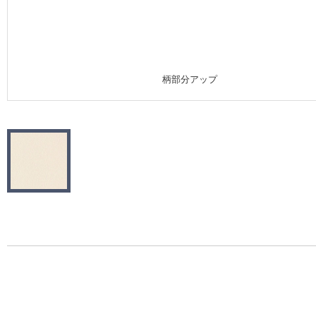
施工事例
施工事例 トップ
柄部分アップ
医療・福祉施設
ホテル・オフィス・店舗
モデルハウス
新築戸建・マンション
#リリカラのある暮らし
リリカラノート
ショールーム