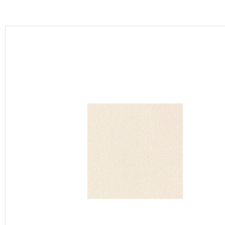
カーテン
床材
ブランド・コレクション
Lilycolor Coordinate 着せ替えシミュレーション
カタログ一覧
カタログ一覧 トップ
壁紙
カーテン
床材
サステナブル商品
ノンワックス床タイル
壁紙機能性ガイド