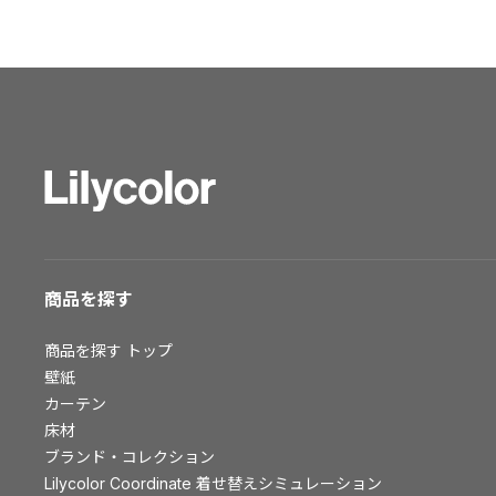
ショールーム トップ
東京ショールーム
大阪ショールーム
福岡ショールーム
横浜ショールーム
広島ショールーム
仙台ショールーム
札幌ショールーム
お客様サポート
商品を探す
お客様サポート トップ
商品を探す
トップ
資料ダウンロード
壁紙
画像ダウンロード
カーテン
床材
動画一覧
ブランド・コレクション
お手入れ便利帳
Lilycolor Coordinate 着せ替えシミュレーション
お役立ち資料