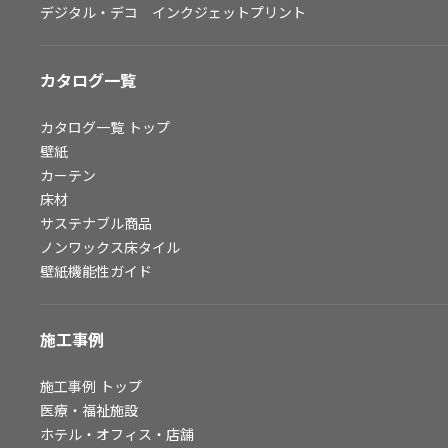
デジタル・デコ インクジェットプリント
お問い合わせ（一般のお客様）
サンプル・カタログ請求／お問い合わせ（ビジネスのお客様）
カタログ一覧
よくあるご質問
カタログ一覧
トップ
壁紙
カーテン
非住宅案件に関するお問い合わせ
床材
サステナブル商品
ノンワックス床タイル
事業紹介
壁紙機能性ガイド
インテリア事業
スペースソリューション事業
施工事例
オフィスソリューション事業
ファシリティソリューション事業
施工事例
トップ
医療・福祉施設
不動産投資開発事業
ホテル・オフィス・店舗