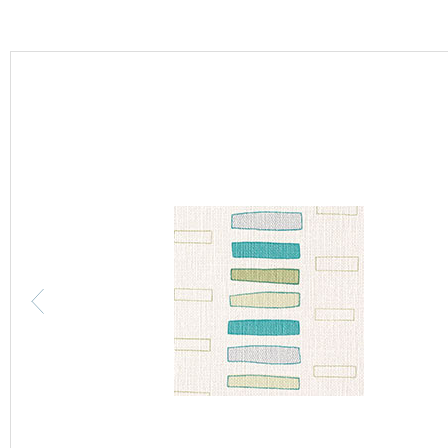
カーテン
床材
ブランド・コレクション
Lilycolor Coordinate 着せ替えシミュレーション
カタログ一覧
カタログ一覧 トップ
壁紙
カーテン
床材
サステナブル商品
ノンワックス床タイル
壁紙機能性ガイド