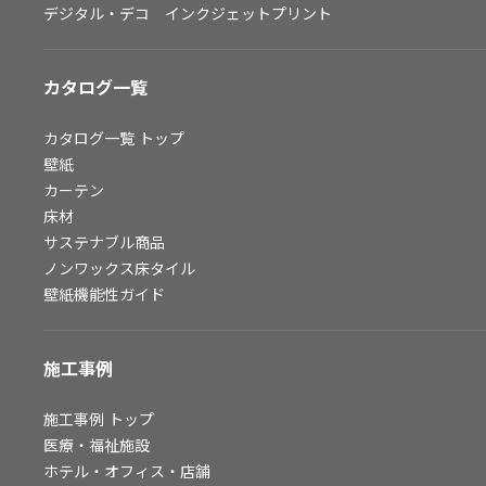
デジタル・デコ インクジェットプリント
お問い合わせ（一般のお客様）
サンプル・カタログ請求／お問い合わせ（ビジネスのお客様）
カタログ一覧
よくあるご質問
カタログ一覧
トップ
壁紙
カーテン
非住宅案件に関するお問い合わせ
床材
サステナブル商品
ノンワックス床タイル
事業紹介
壁紙機能性ガイド
インテリア事業
スペースソリューション事業
施工事例
オフィスソリューション事業
ファシリティソリューション事業
施工事例
トップ
医療・福祉施設
不動産投資開発事業
ホテル・オフィス・店舗