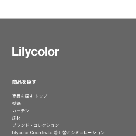
ショールーム トップ
東京ショールーム
大阪ショールーム
福岡ショールーム
横浜ショールーム
広島ショールーム
仙台ショールーム
札幌ショールーム
お客様サポート
商品を探す
お客様サポート トップ
商品を探す
トップ
資料ダウンロード
壁紙
画像ダウンロード
カーテン
床材
動画一覧
ブランド・コレクション
お手入れ便利帳
Lilycolor Coordinate 着せ替えシミュレーション
お役立ち資料