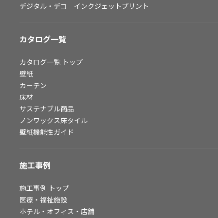
デジタル・デコ インクジェットプリント
お問い合わせ（一般のお客様）
サンプル・カタログ請求／お問い合わせ（ビジネスのお客様）
カタログ一覧
よくあるご質問
カタログ一覧
トップ
壁紙
カーテン
非住宅案件に関するお問い合わせ
床材
サステナブル商品
ノンワックス床タイル
事業紹介
壁紙機能性ガイド
インテリア事業
スペースソリューション事業
施工事例
オフィスソリューション事業
ファシリティソリューション事業
施工事例
トップ
医療・福祉施設
不動産投資開発事業
ホテル・オフィス・店舗