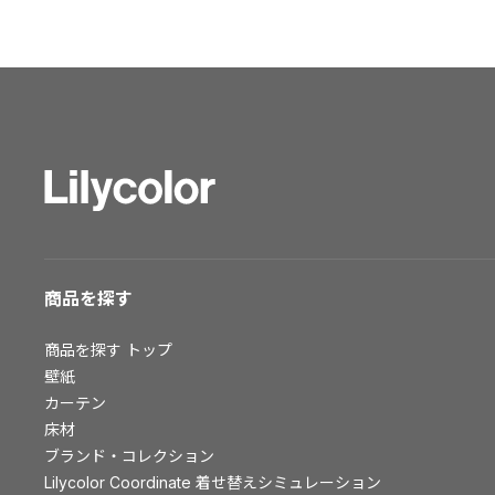
ショールーム トップ
東京ショールーム
大阪ショールーム
福岡ショールーム
横浜ショールーム
広島ショールーム
仙台ショールーム
札幌ショールーム
お客様サポート
商品を探す
お客様サポート トップ
商品を探す
トップ
資料ダウンロード
壁紙
画像ダウンロード
カーテン
床材
動画一覧
ブランド・コレクション
お手入れ便利帳
Lilycolor Coordinate 着せ替えシミュレーション
お役立ち資料