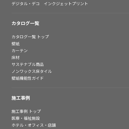
デジタル・デコ インクジェットプリント
お問い合わせ（一般のお客様）
サンプル・カタログ請求／お問い合わせ（ビジネスのお客様）
カタログ一覧
よくあるご質問
カタログ一覧
トップ
壁紙
カーテン
非住宅案件に関するお問い合わせ
床材
サステナブル商品
ノンワックス床タイル
事業紹介
壁紙機能性ガイド
インテリア事業
スペースソリューション事業
施工事例
オフィスソリューション事業
ファシリティソリューション事業
施工事例
トップ
医療・福祉施設
不動産投資開発事業
ホテル・オフィス・店舗