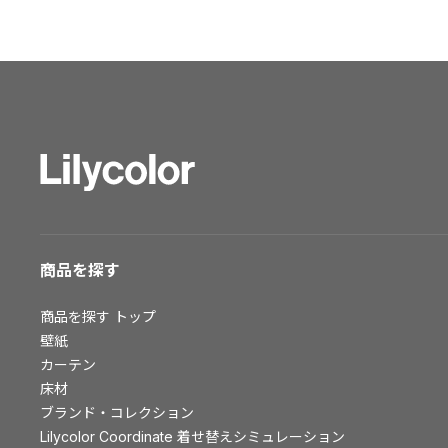
ショールーム トップ
東京ショールーム
大阪ショールーム
福岡ショールーム
横浜ショールーム
広島ショールーム
仙台ショールーム
札幌ショールーム
お客様サポート
商品を探す
お客様サポート トップ
商品を探す
トップ
資料ダウンロード
壁紙
画像ダウンロード
カーテン
床材
動画一覧
ブランド・コレクション
お手入れ便利帳
Lilycolor Coordinate 着せ替えシミュレーション
お役立ち資料