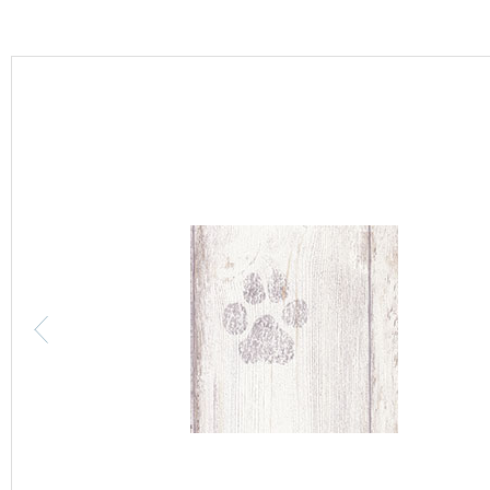
カーテン
床材
ブランド・コレクション
Lilycolor Coordinate 着せ替えシミュレーション
カタログ一覧
カタログ一覧 トップ
壁紙
カーテン
床材
サステナブル商品
ノンワックス床タイル
壁紙機能性ガイド