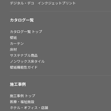
デジタル・デコ インクジェットプリント
お問い合わせ（一般のお客様）
サンプル・カタログ請求／お問い合わせ（ビジネスのお客様）
カタログ一覧
よくあるご質問
カタログ一覧
トップ
壁紙
カーテン
非住宅案件に関するお問い合わせ
床材
サステナブル商品
ノンワックス床タイル
事業紹介
壁紙機能性ガイド
インテリア事業
スペースソリューション事業
施工事例
オフィスソリューション事業
ファシリティソリューション事業
施工事例
トップ
医療・福祉施設
不動産投資開発事業
ホテル・オフィス・店舗