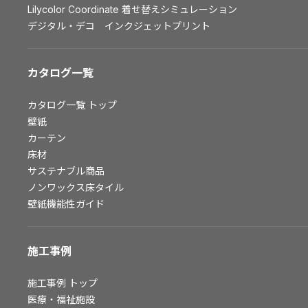
Lilycolor Coordinate 着せ替えシミュレーション
お問い合わせ（一般のお客様）
デジタル・デコ インクジェットプリント
サンプル・カタログ請求／お問い合わせ（ビジネスのお客様）
カタログ一覧
よくあるご質問
カタログ一覧
トップ
壁紙
非住宅案件に関するお問い合わせ
カーテン
床材
サステナブル商品
事業紹介
ノンワックス床タイル
壁紙機能性ガイド
インテリア事業
スペースソリューション事業
オフィスソリューション事業
施工事例
ファシリティソリューション事業
不動産投資開発事業
施工事例
トップ
医療・福祉施設