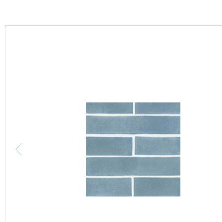
カーテン
床材
ブランド・コレクション
Lilycolor Coordinate 着せ替えシミュレーション
カタログ一覧
カタログ一覧 トップ
壁紙
カーテン
床材
サステナブル商品
ノンワックス床タイル
壁紙機能性ガイド