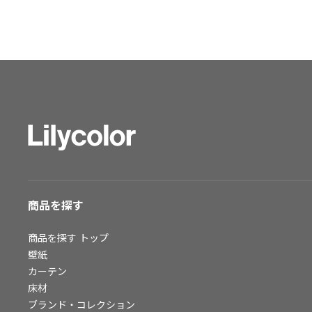
ショールーム トップ
東京ショールーム
大阪ショールーム
福岡ショールーム
横浜ショールーム
広島ショールーム
仙台ショールーム
札幌ショールーム
お客様サポート
商品を探す
お客様サポート トップ
資料ダウンロード
商品を探す
トップ
画像ダウンロード
壁紙
カーテン
動画一覧
床材
お手入れ便利帳
ブランド・コレクション
お役立ち資料