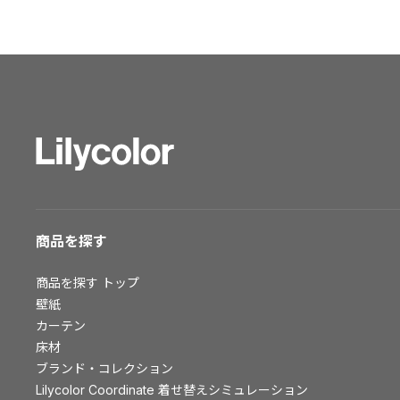
ショールーム トップ
東京ショールーム
大阪ショールーム
福岡ショールーム
横浜ショールーム
広島ショールーム
仙台ショールーム
札幌ショールーム
お客様サポート
商品を探す
お客様サポート トップ
商品を探す
トップ
資料ダウンロード
壁紙
画像ダウンロード
カーテン
床材
動画一覧
ブランド・コレクション
お手入れ便利帳
Lilycolor Coordinate 着せ替えシミュレーション
お役立ち資料