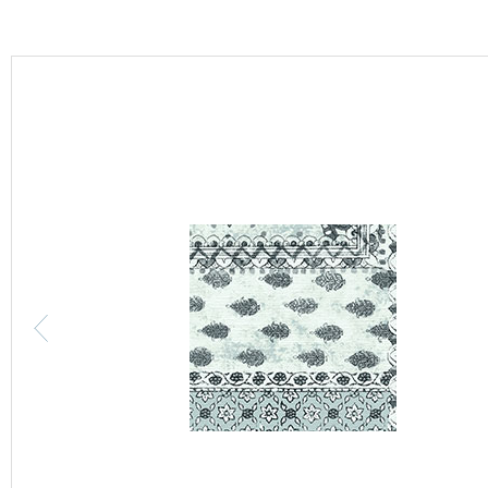
カーテン
床材
ブランド・コレクション
Lilycolor Coordinate 着せ替えシミュレーション
カタログ一覧
カタログ一覧 トップ
壁紙
カーテン
床材
サステナブル商品
ノンワックス床タイル
壁紙機能性ガイド