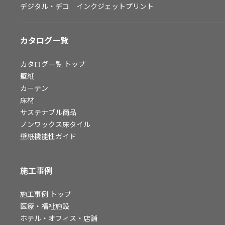
デジタル・デコ インクジェットプリント
お問い合わせ（一般のお客様）
サンプル・カタログ請求／お問い合わせ（ビジネスのお客様）
カタログ一覧
よくあるご質問
カタログ一覧
トップ
壁紙
カーテン
非住宅案件に関するお問い合わせ
床材
サステナブル商品
ノンワックス床タイル
事業紹介
壁紙機能性ガイド
インテリア事業
スペースソリューション事業
施工事例
オフィスソリューション事業
ファシリティソリューション事業
施工事例
トップ
医療・福祉施設
不動産投資開発事業
ホテル・オフィス・店舗