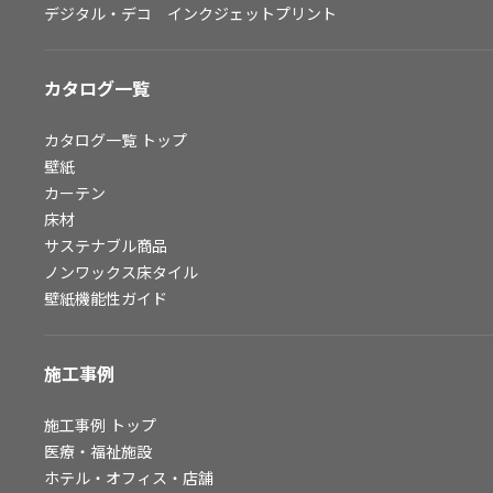
デジタル・デコ インクジェットプリント
お問い合わせ（一般のお客様）
サンプル・カタログ請求／お問い合わせ（ビジネスのお客様）
カタログ一覧
よくあるご質問
カタログ一覧
トップ
壁紙
カーテン
非住宅案件に関するお問い合わせ
床材
サステナブル商品
ノンワックス床タイル
事業紹介
壁紙機能性ガイド
インテリア事業
スペースソリューション事業
施工事例
オフィスソリューション事業
ファシリティソリューション事業
施工事例
トップ
医療・福祉施設
不動産投資開発事業
ホテル・オフィス・店舗