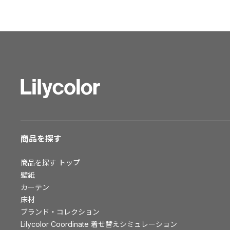
ショールーム トップ
東京ショールーム
大阪ショールーム
福岡ショールーム
横浜ショールーム
広島ショールーム
仙台ショールーム
札幌ショールーム
お客様サポート
商品を探す
お客様サポート トップ
商品を探す
トップ
資料ダウンロード
壁紙
画像ダウンロード
カーテン
床材
動画一覧
ブランド・コレクション
お手入れ便利帳
Lilycolor Coordinate 着せ替えシミュレーション
お役立ち資料