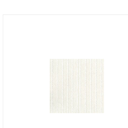
カーテン
床材
ブランド・コレクション
Lilycolor Coordinate 着せ替えシミュレーション
カタログ一覧
カタログ一覧 トップ
壁紙
カーテン
床材
サステナブル商品
ノンワックス床タイル
壁紙機能性ガイド