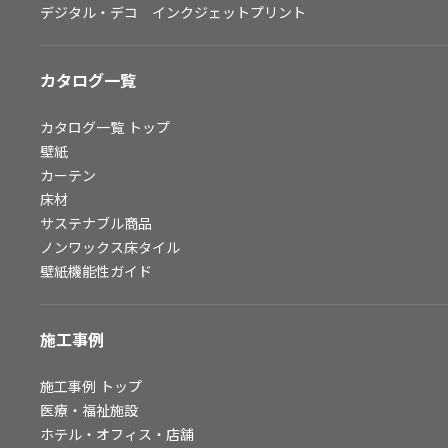
デジタル・デコ インクジェットプリント
お問い合わせ（一般のお客様）
サンプル・カタログ請求／お問い合わせ（ビジネスのお客様）
カタログ一覧
よくあるご質問
カタログ一覧
トップ
壁紙
カーテン
非住宅案件に関するお問い合わせ
床材
サステナブル商品
ノンワックス床タイル
事業紹介
壁紙機能性ガイド
インテリア事業
スペースソリューション事業
施工事例
オフィスソリューション事業
ファシリティソリューション事業
施工事例
トップ
医療・福祉施設
不動産投資開発事業
ホテル・オフィス・店舗