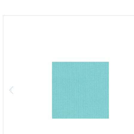
カーテン
床材
ブランド・コレクション
Lilycolor Coordinate 着せ替えシミュレーション
カタログ一覧
カタログ一覧 トップ
壁紙
カーテン
床材
サステナブル商品
ノンワックス床タイル
壁紙機能性ガイド