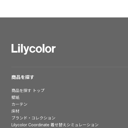
ショールーム トップ
東京ショールーム
大阪ショールーム
福岡ショールーム
横浜ショールーム
広島ショールーム
仙台ショールーム
札幌ショールーム
お客様サポート
商品を探す
お客様サポート トップ
商品を探す
トップ
資料ダウンロード
壁紙
画像ダウンロード
カーテン
床材
動画一覧
ブランド・コレクション
お手入れ便利帳
Lilycolor Coordinate 着せ替えシミュレーション
お役立ち資料