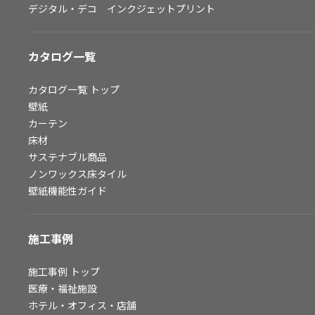
デジタル・デコ インクジェットプリント
お問い合わせ（一般のお客様）
サンプル・カタログ請求／お問い合わせ（ビジネスのお客様）
カタログ一覧
よくあるご質問
カタログ一覧
トップ
壁紙
カーテン
非住宅案件に関するお問い合わせ
床材
サステナブル商品
ノンワックス床タイル
事業紹介
壁紙機能性ガイド
インテリア事業
スペースソリューション事業
施工事例
オフィスソリューション事業
ファシリティソリューション事業
施工事例
トップ
医療・福祉施設
不動産投資開発事業
ホテル・オフィス・店舗