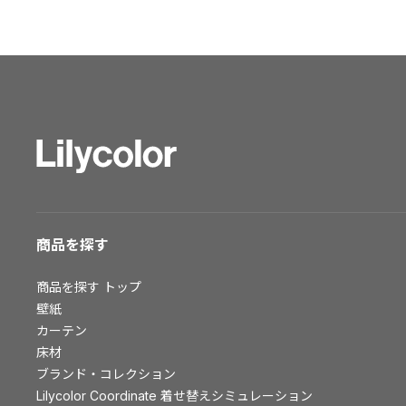
ショールーム トップ
東京ショールーム
大阪ショールーム
福岡ショールーム
横浜ショールーム
広島ショールーム
仙台ショールーム
札幌ショールーム
お客様サポート
商品を探す
お客様サポート トップ
商品を探す
トップ
資料ダウンロード
壁紙
画像ダウンロード
カーテン
床材
動画一覧
ブランド・コレクション
お手入れ便利帳
Lilycolor Coordinate 着せ替えシミュレーション
お役立ち資料