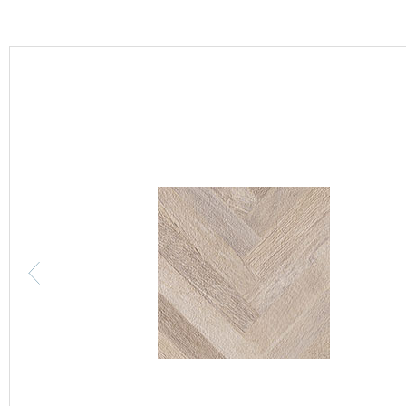
カーテン
床材
ブランド・コレクション
Lilycolor Coordinate 着せ替えシミュレーション
カタログ一覧
カタログ一覧 トップ
壁紙
カーテン
床材
サステナブル商品
ノンワックス床タイル
壁紙機能性ガイド