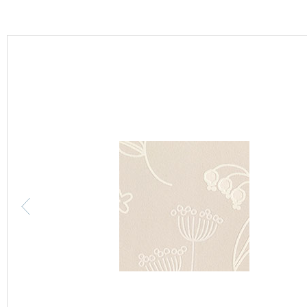
カーテン
床材
ブランド・コレクション
Lilycolor Coordinate 着せ替えシミュレーション
カタログ一覧
カタログ一覧 トップ
壁紙
カーテン
床材
サステナブル商品
ノンワックス床タイル
壁紙機能性ガイド