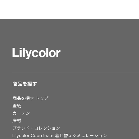
ショールーム トップ
東京ショールーム
大阪ショールーム
福岡ショールーム
横浜ショールーム
広島ショールーム
仙台ショールーム
札幌ショールーム
お客様サポート
商品を探す
お客様サポート トップ
商品を探す
トップ
資料ダウンロード
壁紙
画像ダウンロード
カーテン
床材
動画一覧
ブランド・コレクション
お手入れ便利帳
Lilycolor Coordinate 着せ替えシミュレーション
お役立ち資料