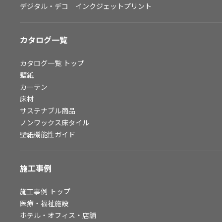
デジタル・デコ インクジェットプリント
お問い合わせ（一般のお客様）
サンプル・カタログ請求／お問い合わせ（ビジネスのお客様）
カタログ一覧
よくあるご質問
カタログ一覧
トップ
壁紙
カーテン
非住宅案件に関するお問い合わせ
床材
サステナブル商品
ノンワックス床タイル
事業紹介
壁紙機能性ガイド
インテリア事業
スペースソリューション事業
施工事例
オフィスソリューション事業
ファシリティソリューション事業
施工事例
トップ
医療・福祉施設
不動産投資開発事業
ホテル・オフィス・店舗