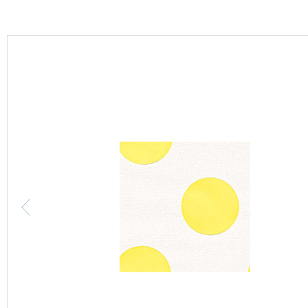
カーテン
床材
ブランド・コレクション
Lilycolor Coordinate 着せ替えシミュレーション
カタログ一覧
カタログ一覧 トップ
壁紙
カーテン
床材
サステナブル商品
ノンワックス床タイル
壁紙機能性ガイド