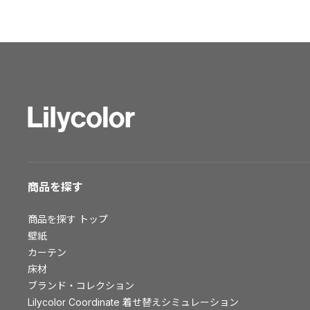
ショールーム トップ
東京ショールーム
大阪ショールーム
福岡ショールーム
横浜ショールーム
広島ショールーム
仙台ショールーム
札幌ショールーム
お客様サポート
商品を探す
お客様サポート トップ
商品を探す
トップ
資料ダウンロード
壁紙
画像ダウンロード
カーテン
床材
動画一覧
ブランド・コレクション
お手入れ便利帳
Lilycolor Coordinate 着せ替えシミュレーション
お役立ち資料