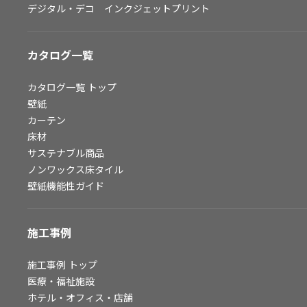
デジタル・デコ インクジェットプリント
お問い合わせ（一般のお客様）
サンプル・カタログ請求／お問い合わせ（ビジネスのお客様）
カタログ一覧
よくあるご質問
カタログ一覧
トップ
壁紙
カーテン
非住宅案件に関するお問い合わせ
床材
サステナブル商品
ノンワックス床タイル
事業紹介
壁紙機能性ガイド
インテリア事業
スペースソリューション事業
施工事例
オフィスソリューション事業
ファシリティソリューション事業
施工事例
トップ
医療・福祉施設
不動産投資開発事業
ホテル・オフィス・店舗