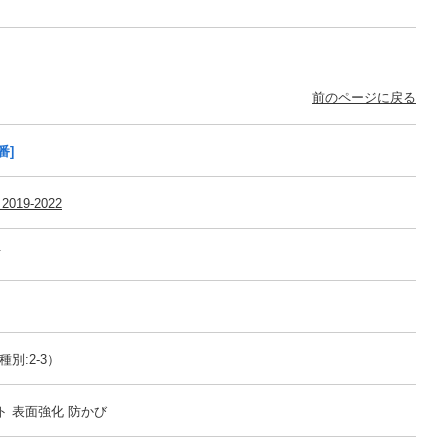
前のページに戻る
番]
2019-2022
可
別:2-3）
ト 表面強化 防かび