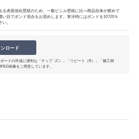
ある表面強化壁紙のため、一般ビニル壁紙に比べ商品自体が硬めで
濃い目でボンド混合をお奨めします。寒冷時にはボンドを10?20％
さい。
柄部分ア
ウンロード
ボードの作成に便利な「チップ（C）」「リピート（R）」「施工例
JPEG画像をご用意しています。