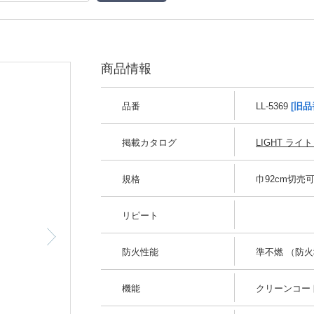
商品情報
品番
LL-5369
[旧品
掲載カタログ
LIGHT ライト 
規格
巾92cm切売
リピート
防火性能
準不燃 （防火種
機能
クリーンコー