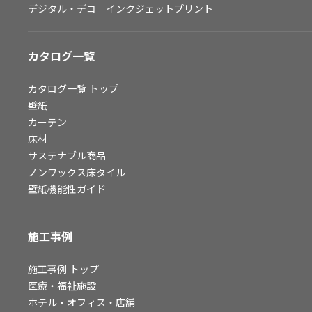
デジタル・デコ インクジェットプリント
お問い合わせ（一般のお客様）
サンプル・カタログ請求／お問い合わせ（ビジネスのお客様）
カタログ一覧
よくあるご質問
カタログ一覧
トップ
壁紙
カーテン
非住宅案件に関するお問い合わせ
床材
サステナブル商品
ノンワックス床タイル
事業紹介
壁紙機能性ガイド
インテリア事業
スペースソリューション事業
施工事例
オフィスソリューション事業
ファシリティソリューション事業
施工事例
トップ
医療・福祉施設
不動産投資開発事業
ホテル・オフィス・店舗