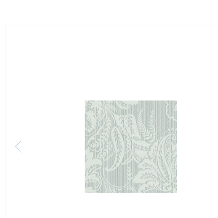
カーテン
床材
ブランド・コレクション
Lilycolor Coordinate 着せ替えシミュレーション
カタログ一覧
カタログ一覧 トップ
壁紙
カーテン
床材
サステナブル商品
ノンワックス床タイル
壁紙機能性ガイド