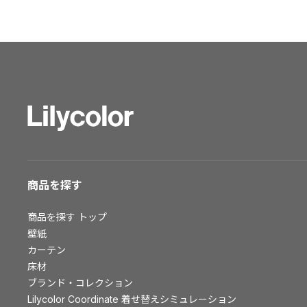
ショールーム トップ
東京ショールーム
大阪ショールーム
福岡ショールーム
横浜ショールーム
広島ショールーム
仙台ショールーム
札幌ショールーム
お客様サポート
商品を探す
お客様サポート トップ
商品を探す
トップ
資料ダウンロード
壁紙
画像ダウンロード
カーテン
床材
動画一覧
ブランド・コレクション
お手入れ便利帳
Lilycolor Coordinate 着せ替えシミュレーション
お役立ち資料