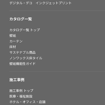
デジタル・デコ インクジェットプリント
お問い合わせ（一般のお客様）
サンプル・カタログ請求／お問い合わせ（ビジネスのお客様）
カタログ一覧
よくあるご質問
カタログ一覧
トップ
壁紙
カーテン
非住宅案件に関するお問い合わせ
床材
サステナブル商品
ノンワックス床タイル
事業紹介
壁紙機能性ガイド
インテリア事業
スペースソリューション事業
施工事例
オフィスソリューション事業
ファシリティソリューション事業
施工事例
トップ
医療・福祉施設
不動産投資開発事業
ホテル・オフィス・店舗