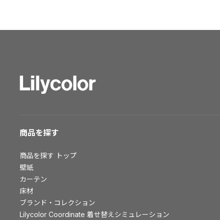
ショールーム トップ
東京ショールーム
大阪ショールーム
福岡ショールーム
横浜ショールーム
広島ショールーム
仙台ショールーム
札幌ショールーム
お客様サポート
商品を探す
お客様サポート トップ
商品を探す
トップ
資料ダウンロード
壁紙
画像ダウンロード
カーテン
床材
動画一覧
ブランド・コレクション
お手入れ便利帳
Lilycolor Coordinate 着せ替えシミュレーション
お役立ち資料