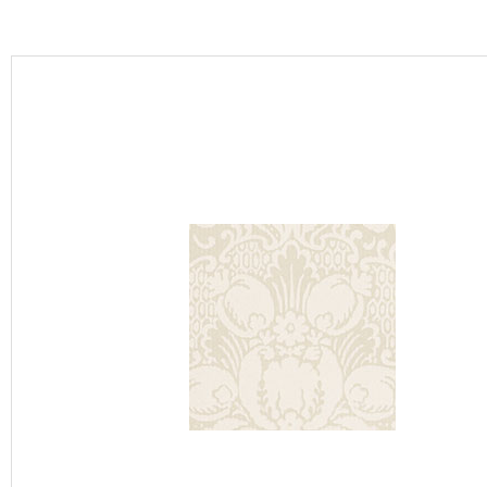
カーテン
床材
ブランド・コレクション
Lilycolor Coordinate 着せ替えシミュレーション
カタログ一覧
カタログ一覧 トップ
壁紙
カーテン
床材
サステナブル商品
ノンワックス床タイル
壁紙機能性ガイド