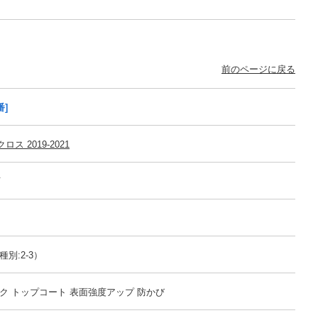
前のページに戻る
番]
ロス 2019-2021
可
別:2-3）
ク トップコート 表面強度アップ 防かび