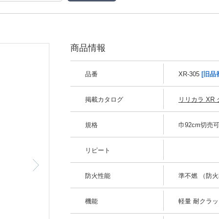
商品情報
品番
XR-305
[旧品
掲載カタログ
リリカラ XR ク
規格
巾92cm切売
リピート
防火性能
準不燃 （防火種
機能
軽量 耐クラッ