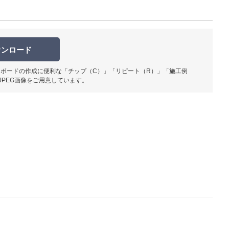
ウンロード
ボードの作成に便利な「チップ（C）」「リピート（R）」「施工例
柄部分ア
JPEG画像をご用意しています。