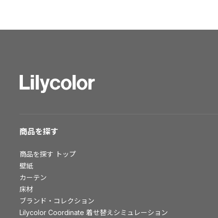
ショールーム トップ
東京ショールーム
大阪ショールーム
福岡ショールーム
横浜ショールーム
広島ショールーム
仙台ショールーム
札幌ショールーム
お客様サポート
商品を探す
お客様サポート トップ
商品を探す
トップ
資料ダウンロード
壁紙
画像ダウンロード
カーテン
床材
動画一覧
ブランド・コレクション
お手入れ便利帳
Lilycolor Coordinate 着せ替えシミュレーション
お役立ち資料