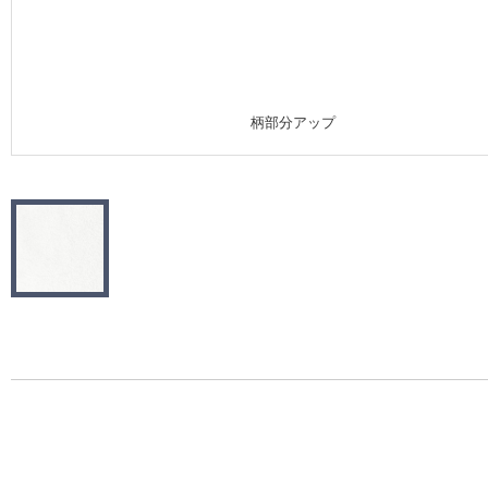
施工事例
施工事例 トップ
柄部分アップ
医療・福祉施設
ホテル・オフィス・店舗
モデルハウス
新築戸建・マンション
#リリカラのある暮らし
リリカラノート
ショールーム