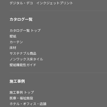
デジタル・デコ インクジェットプリント
お問い合わせ（一般のお客様）
サンプル・カタログ請求／お問い合わせ（ビジネスのお客様）
カタログ一覧
よくあるご質問
カタログ一覧
トップ
壁紙
カーテン
非住宅案件に関するお問い合わせ
床材
サステナブル商品
ノンワックス床タイル
事業紹介
壁紙機能性ガイド
インテリア事業
スペースソリューション事業
施工事例
オフィスソリューション事業
ファシリティソリューション事業
施工事例
トップ
医療・福祉施設
不動産投資開発事業
ホテル・オフィス・店舗