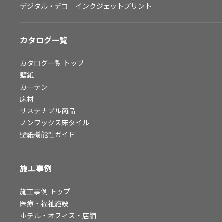
デジタル・デコ インクジェットプリント
お問い合わせ（一般のお客様）
サンプル・カタログ請求／お問い合わせ（ビジネスのお客様）
カタログ一覧
よくあるご質問
カタログ一覧
トップ
壁紙
カーテン
非住宅案件に関するお問い合わせ
床材
サステナブル商品
ノンワックス床タイル
事業紹介
壁紙機能性ガイド
インテリア事業
スペースソリューション事業
施工事例
オフィスソリューション事業
ファシリティソリューション事業
施工事例
トップ
医療・福祉施設
不動産投資開発事業
ホテル・オフィス・店舗