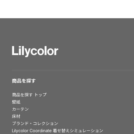
ショールーム トップ
東京ショールーム
大阪ショールーム
福岡ショールーム
横浜ショールーム
広島ショールーム
仙台ショールーム
札幌ショールーム
お客様サポート
商品を探す
お客様サポート トップ
商品を探す
トップ
資料ダウンロード
壁紙
画像ダウンロード
カーテン
床材
動画一覧
ブランド・コレクション
お手入れ便利帳
Lilycolor Coordinate 着せ替えシミュレーション
お役立ち資料