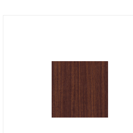
カーテン
床材
ブランド・コレクション
Lilycolor Coordinate 着せ替えシミュレーション
カタログ一覧
カタログ一覧 トップ
壁紙
カーテン
床材
サステナブル商品
ノンワックス床タイル
壁紙機能性ガイド