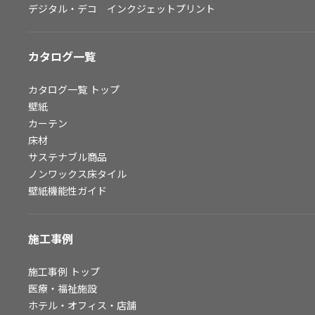
デジタル・デコ インクジェットプリント
お問い合わせ（一般のお客様）
サンプル・カタログ請求／お問い合わせ（ビジネスのお客様）
カタログ一覧
よくあるご質問
カタログ一覧
トップ
壁紙
カーテン
非住宅案件に関するお問い合わせ
床材
サステナブル商品
ノンワックス床タイル
事業紹介
壁紙機能性ガイド
インテリア事業
スペースソリューション事業
施工事例
オフィスソリューション事業
ファシリティソリューション事業
施工事例
トップ
医療・福祉施設
不動産投資開発事業
ホテル・オフィス・店舗