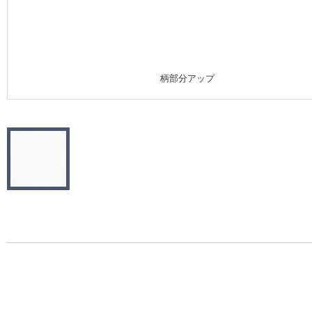
施工事例
施工事例 トップ
柄部分アップ
医療・福祉施設
ホテル・オフィス・店舗
モデルハウス
新築戸建・マンション
#リリカラのある暮らし
リリカラノート
ショールーム