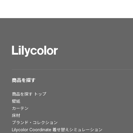
ショールーム トップ
東京ショールーム
大阪ショールーム
福岡ショールーム
横浜ショールーム
広島ショールーム
仙台ショールーム
札幌ショールーム
お客様サポート
商品を探す
お客様サポート トップ
商品を探す
トップ
資料ダウンロード
壁紙
画像ダウンロード
カーテン
床材
動画一覧
ブランド・コレクション
お手入れ便利帳
Lilycolor Coordinate 着せ替えシミュレーション
お役立ち資料