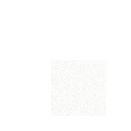
カーテン
床材
ブランド・コレクション
Lilycolor Coordinate 着せ替えシミュレーション
カタログ一覧
カタログ一覧 トップ
壁紙
カーテン
床材
サステナブル商品
ノンワックス床タイル
壁紙機能性ガイド