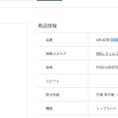
商品情報
品番
LW-4238
[旧品
掲載カタログ
WILL ウィル 2
規格
巾92cm切売
リピート
防火性能
不燃 準不燃 （
機能
トップコート 