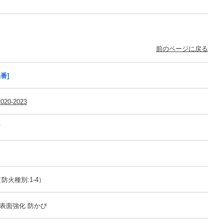
前のページに戻る
番]
020-2023
可
防火種別:1-4）
表面強化 防かび