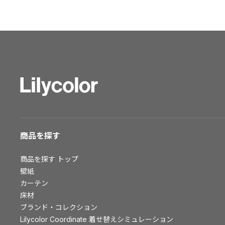
ショールーム トップ
東京ショールーム
大阪ショールーム
福岡ショールーム
横浜ショールーム
広島ショールーム
仙台ショールーム
札幌ショールーム
お客様サポート
商品を探す
お客様サポート トップ
商品を探す
トップ
資料ダウンロード
壁紙
画像ダウンロード
カーテン
床材
動画一覧
ブランド・コレクション
お手入れ便利帳
Lilycolor Coordinate 着せ替えシミュレーション
お役立ち資料