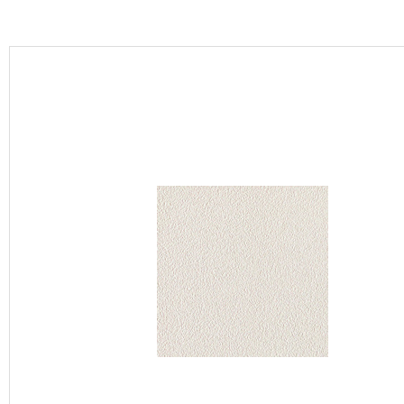
カーテン
床材
ブランド・コレクション
Lilycolor Coordinate 着せ替えシミュレーション
カタログ一覧
カタログ一覧 トップ
壁紙
カーテン
床材
サステナブル商品
ノンワックス床タイル
壁紙機能性ガイド