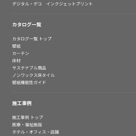
デジタル・デコ インクジェットプリント
お問い合わせ（一般のお客様）
サンプル・カタログ請求／お問い合わせ（ビジネスのお客様）
カタログ一覧
よくあるご質問
カタログ一覧
トップ
壁紙
カーテン
非住宅案件に関するお問い合わせ
床材
サステナブル商品
ノンワックス床タイル
事業紹介
壁紙機能性ガイド
インテリア事業
スペースソリューション事業
施工事例
オフィスソリューション事業
ファシリティソリューション事業
施工事例
トップ
医療・福祉施設
不動産投資開発事業
ホテル・オフィス・店舗