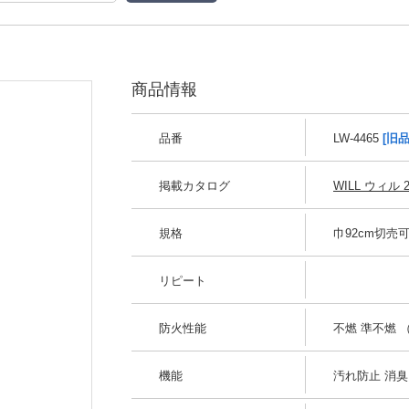
商品情報
品番
LW-4465
[旧品
掲載カタログ
WILL ウィル 2
規格
巾92cm切売
リピート
防火性能
不燃 準不燃 （
機能
汚れ防止 消臭