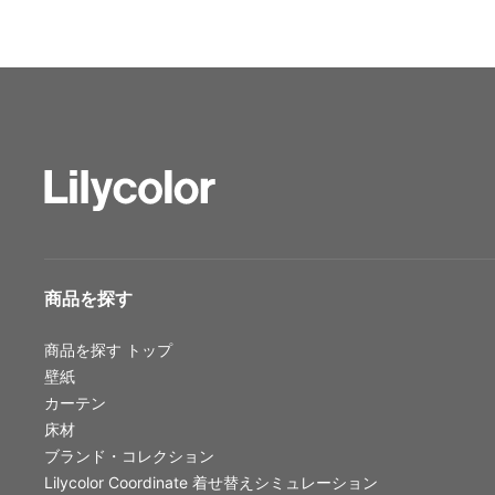
ショールーム トップ
東京ショールーム
大阪ショールーム
福岡ショールーム
横浜ショールーム
広島ショールーム
仙台ショールーム
札幌ショールーム
お客様サポート
商品を探す
お客様サポート トップ
商品を探す
トップ
資料ダウンロード
壁紙
画像ダウンロード
カーテン
床材
動画一覧
ブランド・コレクション
お手入れ便利帳
Lilycolor Coordinate 着せ替えシミュレーション
お役立ち資料