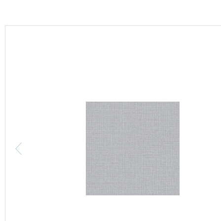
カーテン
床材
ブランド・コレクション
Lilycolor Coordinate 着せ替えシミュレーション
カタログ一覧
カタログ一覧 トップ
壁紙
カーテン
床材
サステナブル商品
ノンワックス床タイル
壁紙機能性ガイド