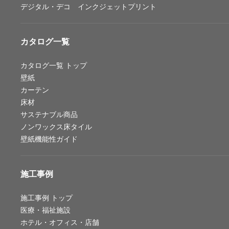
デジタル・デコ インクジェットプリント
お問い合わせ（一般のお客様）
サンプル・カタログ請求／お問い合わせ（ビジネスのお客様）
カタログ一覧
よくあるご質問
カタログ一覧
トップ
壁紙
カーテン
非住宅案件に関するお問い合わせ
床材
サステナブル商品
ノンワックス床タイル
事業紹介
壁紙機能性ガイド
インテリア事業
スペースソリューション事業
施工事例
オフィスソリューション事業
ファシリティソリューション事業
施工事例
トップ
医療・福祉施設
不動産投資開発事業
ホテル・オフィス・店舗