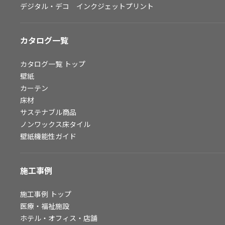
デジタル・デコ インクジェットプリント
お問い合わせ（一般のお客様）
サンプル・カタログ請求／お問い合わせ（ビジネスのお客様）
カタログ一覧
よくあるご質問
カタログ一覧
トップ
壁紙
カーテン
非住宅案件に関するお問い合わせ
床材
サステナブル商品
ノンワックス床タイル
事業紹介
壁紙機能性ガイド
インテリア事業
スペースソリューション事業
施工事例
オフィスソリューション事業
ファシリティソリューション事業
施工事例
トップ
医療・福祉施設
不動産投資開発事業
ホテル・オフィス・店舗