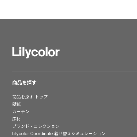
ショールーム トップ
東京ショールーム
大阪ショールーム
福岡ショールーム
横浜ショールーム
広島ショールーム
仙台ショールーム
札幌ショールーム
お客様サポート
商品を探す
お客様サポート トップ
商品を探す
トップ
資料ダウンロード
壁紙
画像ダウンロード
カーテン
床材
動画一覧
ブランド・コレクション
お手入れ便利帳
Lilycolor Coordinate 着せ替えシミュレーション
お役立ち資料