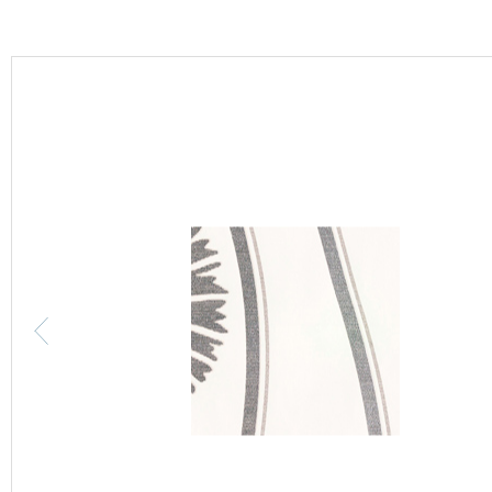
カーテン
床材
ブランド・コレクション
Lilycolor Coordinate 着せ替えシミュレーション
カタログ一覧
カタログ一覧 トップ
壁紙
カーテン
床材
サステナブル商品
ノンワックス床タイル
壁紙機能性ガイド