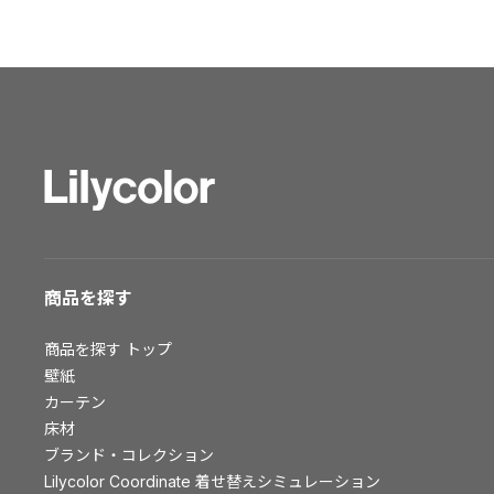
ショールーム トップ
東京ショールーム
大阪ショールーム
福岡ショールーム
横浜ショールーム
広島ショールーム
仙台ショールーム
札幌ショールーム
お客様サポート
商品を探す
お客様サポート トップ
商品を探す
トップ
資料ダウンロード
壁紙
画像ダウンロード
カーテン
床材
動画一覧
ブランド・コレクション
お手入れ便利帳
Lilycolor Coordinate 着せ替えシミュレーション
お役立ち資料