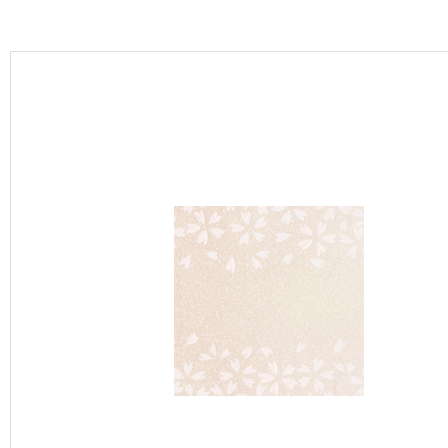
カーテン
床材
ブランド・コレクション
Lilycolor Coordinate 着せ替えシミュレーション
カタログ一覧
カタログ一覧 トップ
壁紙
カーテン
床材
サステナブル商品
ノンワックス床タイル
壁紙機能性ガイド