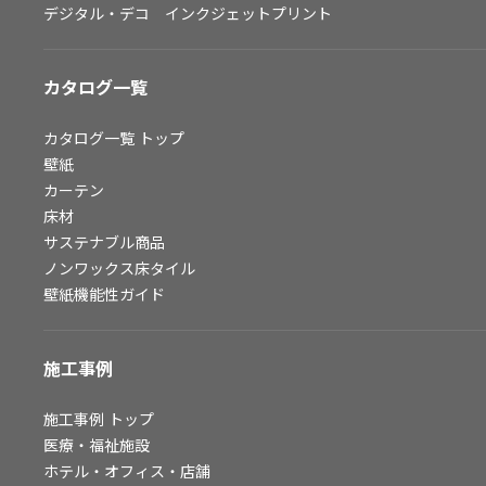
デジタル・デコ インクジェットプリント
お問い合わせ（一般のお客様）
サンプル・カタログ請求／お問い合わせ（ビジネスのお客様）
カタログ一覧
よくあるご質問
カタログ一覧
トップ
壁紙
カーテン
非住宅案件に関するお問い合わせ
床材
サステナブル商品
ノンワックス床タイル
事業紹介
壁紙機能性ガイド
インテリア事業
スペースソリューション事業
施工事例
オフィスソリューション事業
ファシリティソリューション事業
施工事例
トップ
医療・福祉施設
不動産投資開発事業
ホテル・オフィス・店舗