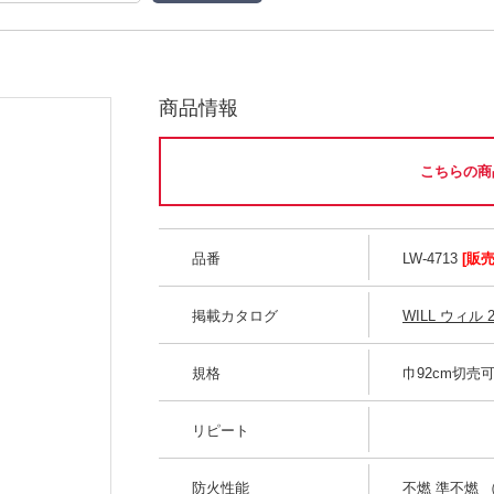
商品情報
こちらの商
品番
LW-4713
[販
掲載カタログ
WILL ウィル 2
規格
巾92cm切売
リピート
防火性能
不燃 準不燃 （