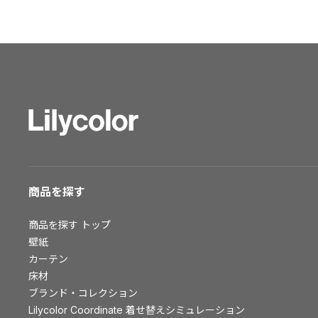
ショールーム トップ
東京ショールーム
大阪ショールーム
福岡ショールーム
横浜ショールーム
広島ショールーム
仙台ショールーム
札幌ショールーム
お客様サポート
商品を探す
お客様サポート トップ
商品を探す
トップ
資料ダウンロード
壁紙
画像ダウンロード
カーテン
床材
動画一覧
ブランド・コレクション
お手入れ便利帳
Lilycolor Coordinate 着せ替えシミュレーション
お役立ち資料