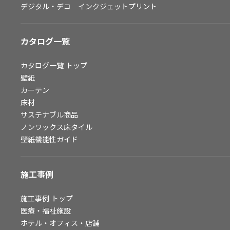
デジタル・デコ インクジェットプリント
お問い合わせ（一般のお客様）
サンプル・カタログ請求／お問い合わせ（ビジネスのお客様）
カタログ一覧
よくあるご質問
カタログ一覧
トップ
壁紙
カーテン
非住宅案件に関するお問い合わせ
床材
サステナブル商品
ノンワックス床タイル
事業紹介
壁紙機能性ガイド
インテリア事業
スペースソリューション事業
施工事例
オフィスソリューション事業
ファシリティソリューション事業
施工事例
トップ
医療・福祉施設
不動産投資開発事業
ホテル・オフィス・店舗