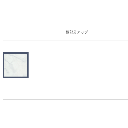
施工事例
施工事例 トップ
柄部分アップ
医療・福祉施設
ホテル・オフィス・店舗
モデルハウス
新築戸建・マンション
#リリカラのある暮らし
リリカラノート
ショールーム