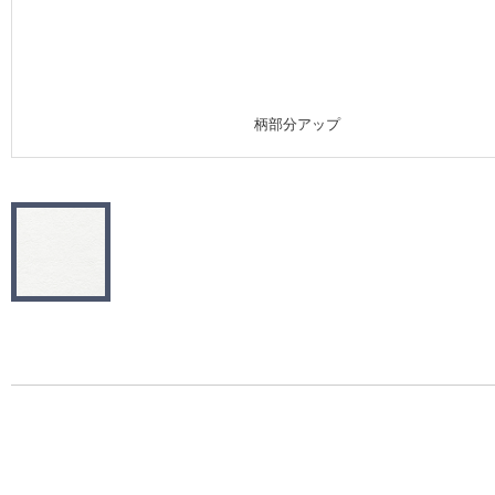
施工事例
施工事例 トップ
柄部分アップ
医療・福祉施設
ホテル・オフィス・店舗
モデルハウス
新築戸建・マンション
#リリカラのある暮らし
リリカラノート
ショールーム