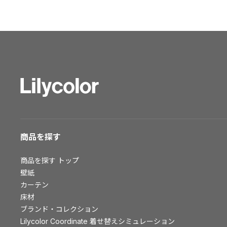
ショールーム トップ
東京ショールーム
大阪ショールーム
福岡ショールーム
横浜ショールーム
広島ショールーム
仙台ショールーム
札幌ショールーム
お客様サポート
商品を探す
お客様サポート トップ
商品を探す
トップ
資料ダウンロード
壁紙
画像ダウンロード
カーテン
床材
動画一覧
ブランド・コレクション
お手入れ便利帳
Lilycolor Coordinate 着せ替えシミュレーション
お役立ち資料