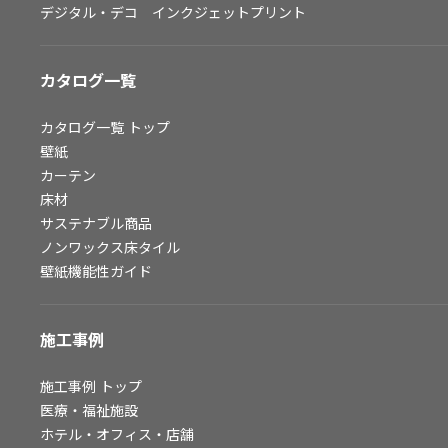
デジタル・デコ インクジェットプリント
お問い合わせ（一般のお客様）
サンプル・カタログ請求／お問い合わせ（ビジネスのお客様）
カタログ一覧
よくあるご質問
カタログ一覧
トップ
壁紙
カーテン
非住宅案件に関するお問い合わせ
床材
サステナブル商品
ノンワックス床タイル
事業紹介
壁紙機能性ガイド
インテリア事業
スペースソリューション事業
施工事例
オフィスソリューション事業
ファシリティソリューション事業
施工事例
トップ
医療・福祉施設
不動産投資開発事業
ホテル・オフィス・店舗