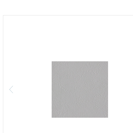
カーテン
床材
ブランド・コレクション
Lilycolor Coordinate 着せ替えシミュレーション
カタログ一覧
カタログ一覧 トップ
壁紙
カーテン
床材
サステナブル商品
ノンワックス床タイル
壁紙機能性ガイド