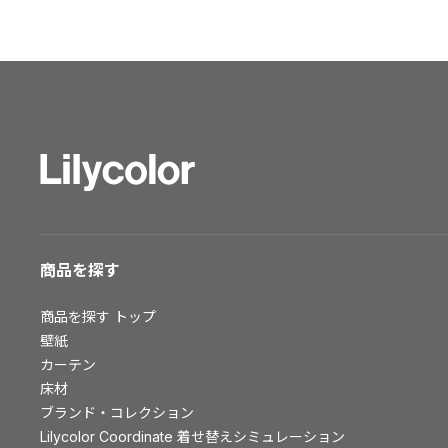
ショールーム トップ
東京ショールーム
大阪ショールーム
福岡ショールーム
横浜ショールーム
広島ショールーム
仙台ショールーム
札幌ショールーム
お客様サポート
商品を探す
お客様サポート トップ
商品を探す
トップ
資料ダウンロード
壁紙
画像ダウンロード
カーテン
床材
動画一覧
ブランド・コレクション
お手入れ便利帳
Lilycolor Coordinate 着せ替えシミュレーション
お役立ち資料