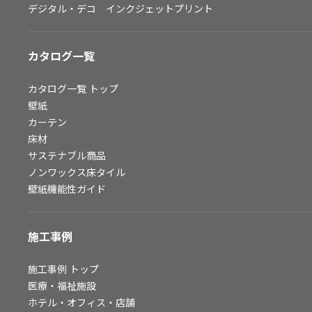
デジタル・デコ インクジェットプリント
お問い合わせ（一般のお客様）
サンプル・カタログ請求／お問い合わせ（ビジネスのお客様）
カタログ一覧
よくあるご質問
カタログ一覧
トップ
壁紙
カーテン
非住宅案件に関するお問い合わせ
床材
サステナブル商品
ノンワックス床タイル
事業紹介
壁紙機能性ガイド
インテリア事業
スペースソリューション事業
施工事例
オフィスソリューション事業
ファシリティソリューション事業
施工事例
トップ
医療・福祉施設
不動産投資開発事業
ホテル・オフィス・店舗