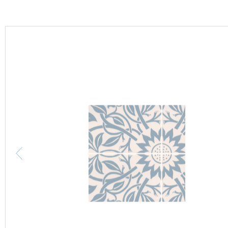
カーテン
床材
ブランド・コレクション
Lilycolor Coordinate 着せ替えシミュレーション
カタログ一覧
カタログ一覧 トップ
壁紙
カーテン
床材
サステナブル商品
ノンワックス床タイル
壁紙機能性ガイド