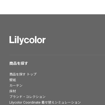
ショールーム トップ
東京ショールーム
大阪ショールーム
福岡ショールーム
横浜ショールーム
広島ショールーム
仙台ショールーム
札幌ショールーム
お客様サポート
商品を探す
お客様サポート トップ
商品を探す
トップ
資料ダウンロード
壁紙
画像ダウンロード
カーテン
床材
動画一覧
ブランド・コレクション
お手入れ便利帳
Lilycolor Coordinate 着せ替えシミュレーション
お役立ち資料