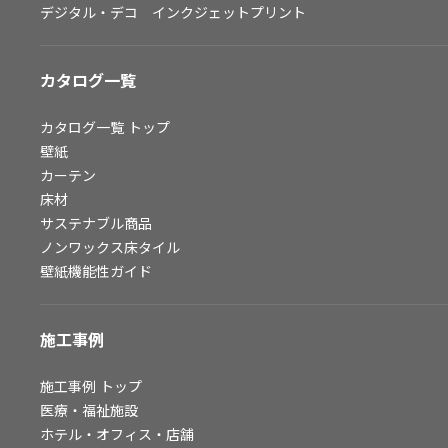
デジタル・デコ インクジェットプリント
お問い合わせ（一般のお客様）
サンプル・カタログ請求／お問い合わせ（ビジネスのお客様）
カタログ一覧
よくあるご質問
カタログ一覧
トップ
壁紙
カーテン
非住宅案件に関するお問い合わせ
床材
サステナブル商品
ノンワックス床タイル
事業紹介
壁紙機能性ガイド
インテリア事業
スペースソリューション事業
施工事例
オフィスソリューション事業
ファシリティソリューション事業
施工事例
トップ
医療・福祉施設
不動産投資開発事業
ホテル・オフィス・店舗