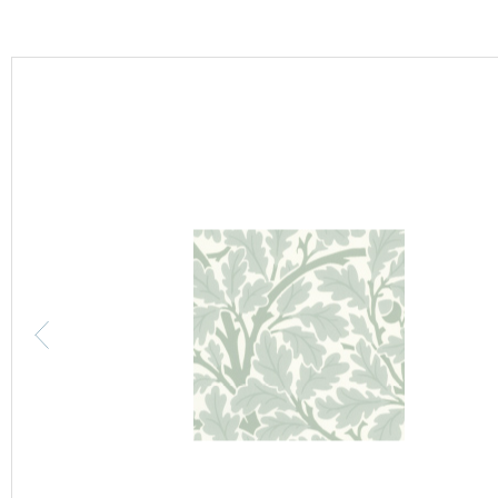
カーテン
床材
ブランド・コレクション
Lilycolor Coordinate 着せ替えシミュレーション
カタログ一覧
カタログ一覧 トップ
壁紙
カーテン
床材
サステナブル商品
ノンワックス床タイル
壁紙機能性ガイド