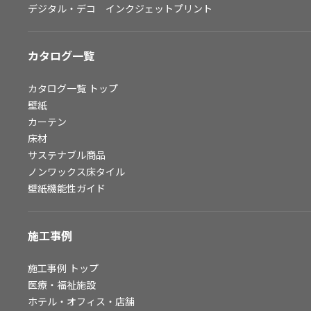
デジタル・デコ インクジェットプリント
お問い合わせ（一般のお客様）
サンプル・カタログ請求／お問い合わせ（ビジネスのお客様）
カタログ一覧
よくあるご質問
カタログ一覧
トップ
壁紙
カーテン
非住宅案件に関するお問い合わせ
床材
サステナブル商品
ノンワックス床タイル
事業紹介
壁紙機能性ガイド
インテリア事業
スペースソリューション事業
施工事例
オフィスソリューション事業
ファシリティソリューション事業
施工事例
トップ
医療・福祉施設
不動産投資開発事業
ホテル・オフィス・店舗