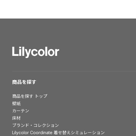
ショールーム トップ
東京ショールーム
大阪ショールーム
福岡ショールーム
横浜ショールーム
広島ショールーム
仙台ショールーム
札幌ショールーム
お客様サポート
商品を探す
お客様サポート トップ
商品を探す
トップ
資料ダウンロード
壁紙
画像ダウンロード
カーテン
床材
動画一覧
ブランド・コレクション
お手入れ便利帳
Lilycolor Coordinate 着せ替えシミュレーション
お役立ち資料