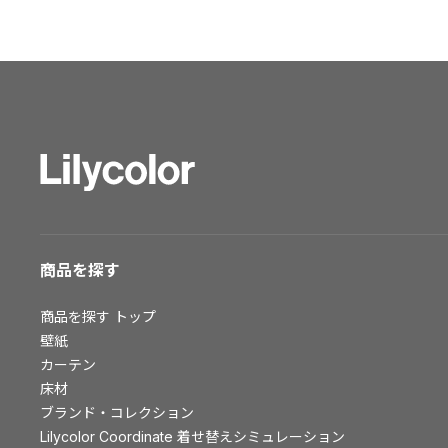
ショールーム トップ
東京ショールーム
大阪ショールーム
福岡ショールーム
横浜ショールーム
広島ショールーム
仙台ショールーム
札幌ショールーム
お客様サポート
商品を探す
お客様サポート トップ
商品を探す
トップ
資料ダウンロード
壁紙
画像ダウンロード
カーテン
床材
動画一覧
ブランド・コレクション
お手入れ便利帳
Lilycolor Coordinate 着せ替えシミュレーション
お役立ち資料