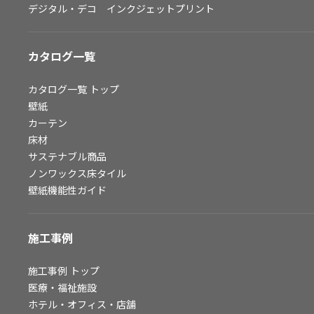
デジタル・デコ インクジェットプリント
お問い合わせ（一般のお客様）
サンプル・カタログ請求／お問い合わせ（ビジネスのお客様）
カタログ一覧
よくあるご質問
カタログ一覧
トップ
壁紙
カーテン
非住宅案件に関するお問い合わせ
床材
サステナブル商品
ノンワックス床タイル
事業紹介
壁紙機能性ガイド
インテリア事業
スペースソリューション事業
施工事例
オフィスソリューション事業
ファシリティソリューション事業
施工事例
トップ
医療・福祉施設
不動産投資開発事業
ホテル・オフィス・店舗