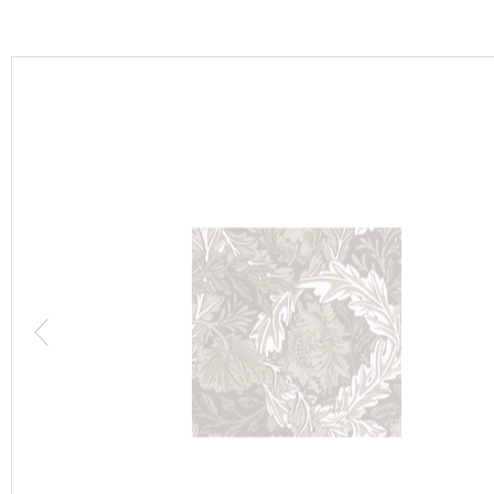
カーテン
床材
ブランド・コレクション
Lilycolor Coordinate 着せ替えシミュレーション
カタログ一覧
カタログ一覧 トップ
壁紙
カーテン
床材
サステナブル商品
ノンワックス床タイル
壁紙機能性ガイド