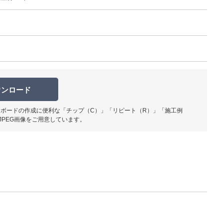
柄部分ア
ウンロード
ボードの作成に便利な「チップ（C）」「リピート（R）」「施工例
JPEG画像をご用意しています。