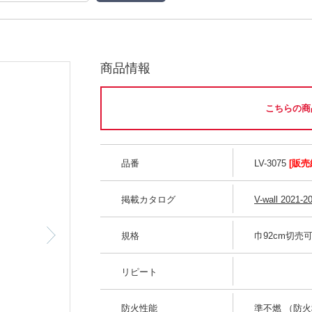
商品情報
こちらの商
品番
LV-3075
[販売
掲載カタログ
V-wall 2021-2
規格
巾92cm切売
リピート
防火性能
準不燃 （防火種