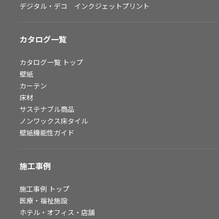
デジタル・デコ インクジェットプリント
お問い合わせ（一般のお客様）
サンプル・カタログ請求／お問い合わせ（ビジネスのお客様）
カタログ一覧
よくあるご質問
カタログ一覧
トップ
壁紙
カーテン
非住宅案件に関するお問い合わせ
床材
サステナブル商品
ノンワックス床タイル
事業紹介
壁紙機能性ガイド
インテリア事業
スペースソリューション事業
施工事例
オフィスソリューション事業
ファシリティソリューション事業
施工事例
トップ
医療・福祉施設
不動産投資開発事業
ホテル・オフィス・店舗