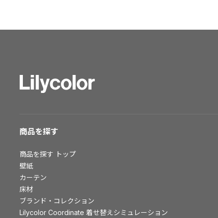
ショールーム トップ
東京ショールーム
大阪ショールーム
福岡ショールーム
横浜ショールーム
広島ショールーム
仙台ショールーム
札幌ショールーム
お客様サポート
商品を探す
お客様サポート トップ
商品を探す
トップ
資料ダウンロード
壁紙
画像ダウンロード
カーテン
床材
動画一覧
ブランド・コレクション
お手入れ便利帳
Lilycolor Coordinate 着せ替えシミュレーション
お役立ち資料