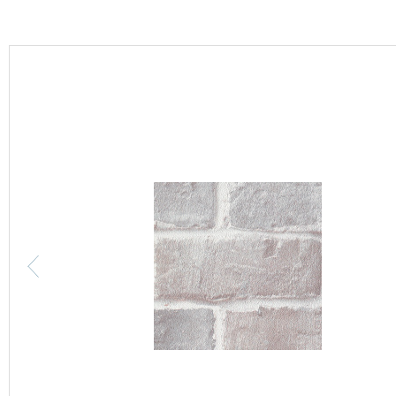
カーテン
床材
ブランド・コレクション
Lilycolor Coordinate 着せ替えシミュレーション
カタログ一覧
カタログ一覧 トップ
壁紙
カーテン
床材
サステナブル商品
ノンワックス床タイル
壁紙機能性ガイド