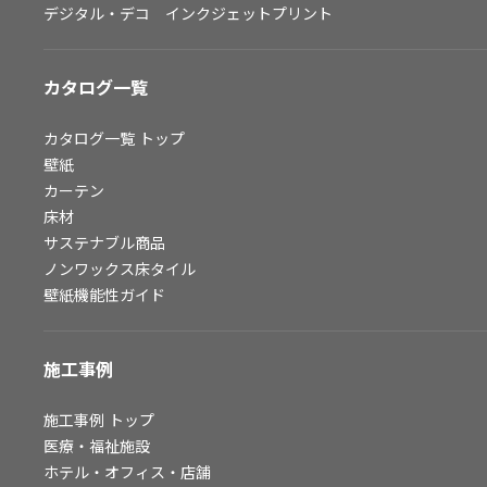
デジタル・デコ インクジェットプリント
お問い合わせ（一般のお客様）
サンプル・カタログ請求／お問い合わせ（ビジネスのお客様）
カタログ一覧
よくあるご質問
カタログ一覧
トップ
壁紙
カーテン
非住宅案件に関するお問い合わせ
床材
サステナブル商品
ノンワックス床タイル
事業紹介
壁紙機能性ガイド
インテリア事業
スペースソリューション事業
施工事例
オフィスソリューション事業
ファシリティソリューション事業
施工事例
トップ
医療・福祉施設
不動産投資開発事業
ホテル・オフィス・店舗