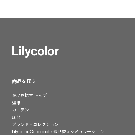
ショールーム トップ
東京ショールーム
大阪ショールーム
福岡ショールーム
横浜ショールーム
広島ショールーム
仙台ショールーム
札幌ショールーム
お客様サポート
商品を探す
お客様サポート トップ
商品を探す
トップ
資料ダウンロード
壁紙
画像ダウンロード
カーテン
床材
動画一覧
ブランド・コレクション
お手入れ便利帳
Lilycolor Coordinate 着せ替えシミュレーション
お役立ち資料