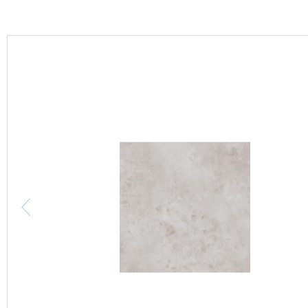
カーテン
床材
ブランド・コレクション
Lilycolor Coordinate 着せ替えシミュレーション
カタログ一覧
カタログ一覧 トップ
壁紙
カーテン
床材
サステナブル商品
ノンワックス床タイル
壁紙機能性ガイド