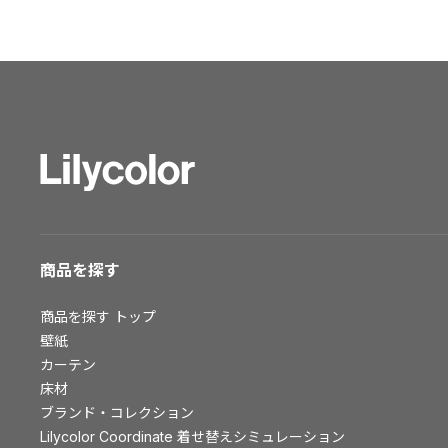
ショールーム トップ
東京ショールーム
大阪ショールーム
福岡ショールーム
横浜ショールーム
広島ショールーム
仙台ショールーム
札幌ショールーム
お客様サポート
商品を探す
お客様サポート トップ
商品を探す
トップ
資料ダウンロード
壁紙
画像ダウンロード
カーテン
床材
動画一覧
ブランド・コレクション
お手入れ便利帳
Lilycolor Coordinate 着せ替えシミュレーション
お役立ち資料