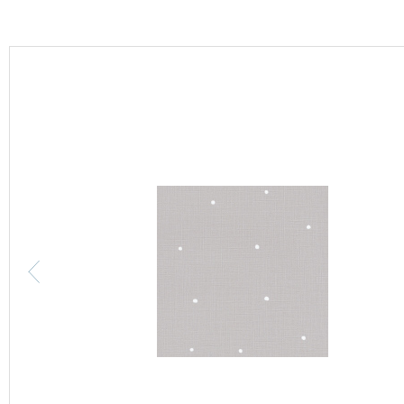
カーテン
床材
ブランド・コレクション
Lilycolor Coordinate 着せ替えシミュレーション
カタログ一覧
カタログ一覧 トップ
壁紙
カーテン
床材
サステナブル商品
ノンワックス床タイル
壁紙機能性ガイド