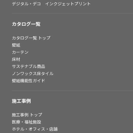
デジタル・デコ インクジェットプリント
お問い合わせ（一般のお客様）
サンプル・カタログ請求／お問い合わせ（ビジネスのお客様）
カタログ一覧
よくあるご質問
カタログ一覧
トップ
壁紙
カーテン
非住宅案件に関するお問い合わせ
床材
サステナブル商品
ノンワックス床タイル
事業紹介
壁紙機能性ガイド
インテリア事業
スペースソリューション事業
施工事例
オフィスソリューション事業
ファシリティソリューション事業
施工事例
トップ
医療・福祉施設
不動産投資開発事業
ホテル・オフィス・店舗