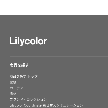
ショールーム トップ
東京ショールーム
大阪ショールーム
福岡ショールーム
横浜ショールーム
広島ショールーム
仙台ショールーム
札幌ショールーム
お客様サポート
商品を探す
お客様サポート トップ
商品を探す
トップ
資料ダウンロード
壁紙
画像ダウンロード
カーテン
床材
動画一覧
ブランド・コレクション
お手入れ便利帳
Lilycolor Coordinate 着せ替えシミュレーション
お役立ち資料