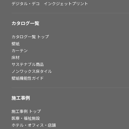
デジタル・デコ インクジェットプリント
お問い合わせ（一般のお客様）
サンプル・カタログ請求／お問い合わせ（ビジネスのお客様）
カタログ一覧
よくあるご質問
カタログ一覧
トップ
壁紙
カーテン
非住宅案件に関するお問い合わせ
床材
サステナブル商品
ノンワックス床タイル
事業紹介
壁紙機能性ガイド
インテリア事業
スペースソリューション事業
施工事例
オフィスソリューション事業
ファシリティソリューション事業
施工事例
トップ
医療・福祉施設
不動産投資開発事業
ホテル・オフィス・店舗