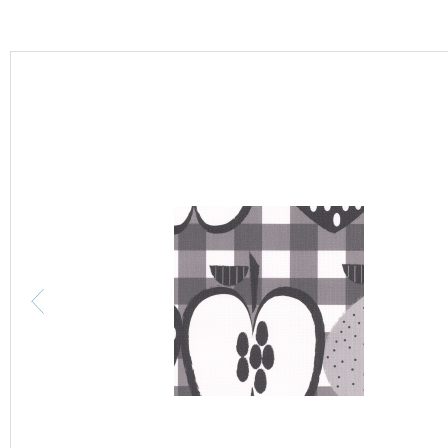
カーテン
床材
ブランド・コレクション
Lilycolor Coordinate 着せ替えシミュレーション
カタログ一覧
カタログ一覧 トップ
壁紙
カーテン
床材
サステナブル商品
ノンワックス床タイル
壁紙機能性ガイド