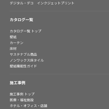
デジタル・デコ インクジェットプリント
お問い合わせ（一般のお客様）
サンプル・カタログ請求／お問い合わせ（ビジネスのお客様）
カタログ一覧
よくあるご質問
カタログ一覧
トップ
壁紙
カーテン
非住宅案件に関するお問い合わせ
床材
サステナブル商品
ノンワックス床タイル
事業紹介
壁紙機能性ガイド
インテリア事業
スペースソリューション事業
施工事例
オフィスソリューション事業
ファシリティソリューション事業
施工事例
トップ
医療・福祉施設
不動産投資開発事業
ホテル・オフィス・店舗