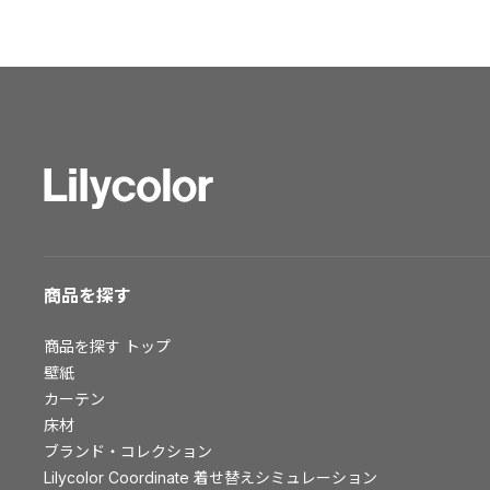
ショールーム トップ
東京ショールーム
大阪ショールーム
福岡ショールーム
横浜ショールーム
広島ショールーム
仙台ショールーム
札幌ショールーム
お客様サポート
商品を探す
お客様サポート トップ
商品を探す
トップ
資料ダウンロード
壁紙
画像ダウンロード
カーテン
床材
動画一覧
ブランド・コレクション
お手入れ便利帳
Lilycolor Coordinate 着せ替えシミュレーション
お役立ち資料