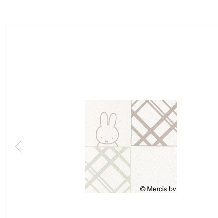
カーテン
床材
ブランド・コレクション
Lilycolor Coordinate 着せ替えシミュレーション
カタログ一覧
カタログ一覧 トップ
壁紙
カーテン
床材
サステナブル商品
ノンワックス床タイル
壁紙機能性ガイド