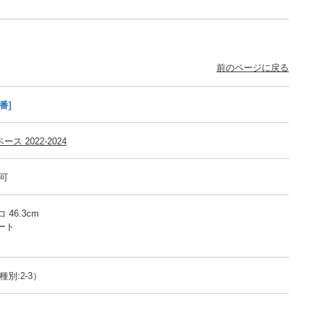
前のページに戻る
番]
ース 2022-2024
売可
 46.3cm
ート
別:2-3）