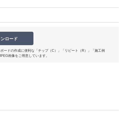
ウンロード
柄部分ア
ボードの作成に便利な「チップ（C）」「リピート（R）」「施工例
JPEG画像をご用意しています。