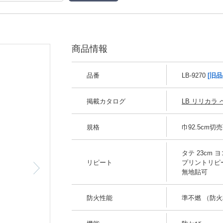
商品情報
品番
LB-9270
[旧品
掲載カタログ
LB リリカラ ベ
規格
巾92.5cm切
タテ 23cm ヨコ
リピート
プリントリピ
無地貼可
防火性能
準不燃 （防火種