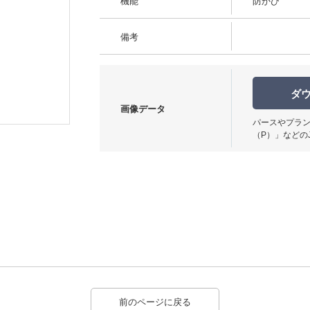
機能
防かび
備考
ダ
使用イメージ
画像データ
パースやプラン
（P）」などの
前のページに戻る