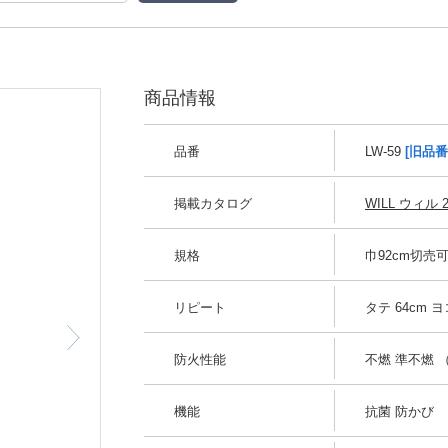
商品情報
品番
LW-59
[旧品番
掲載カタログ
WILL ウィル 2
規格
巾92cm切売
リピート
タテ 64cm ヨ
防火性能
不燃 準不燃 （
機能
抗菌 防かび