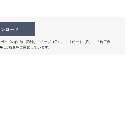
ウンロード
ボードの作成に便利な「チップ（C）」「リピート（R）」「施工例
柄部分ア
JPEG画像をご用意しています。