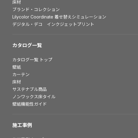
床材
お問い合わせ（一般のお客様）
ブランド・コレクション
サンプル・カタログ請求／お問い合わせ（ビジネスのお客様）
Lilycolor Coordinate 着せ替えシミュレーション
デジタル・デコ インクジェットプリント
よくあるご質問
カタログ一覧
非住宅案件に関するお問い合わせ
カタログ一覧
トップ
壁紙
カーテン
事業紹介
床材
サステナブル商品
インテリア事業
ノンワックス床タイル
スペースソリューション事業
壁紙機能性ガイド
オフィスソリューション事業
ファシリティソリューション事業
施工事例
不動産投資開発事業