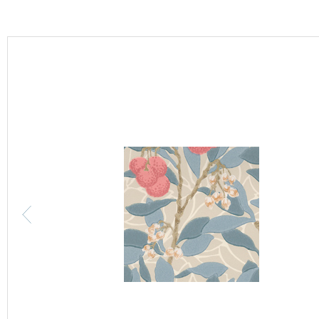
カーテン
床材
ブランド・コレクション
Lilycolor Coordinate 着せ替えシミュレーション
カタログ一覧
カタログ一覧 トップ
壁紙
カーテン
床材
サステナブル商品
ノンワックス床タイル
壁紙機能性ガイド