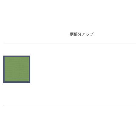
施工事例
施工事例 トップ
柄部分アップ
医療・福祉施設
ホテル・オフィス・店舗
モデルハウス
新築戸建・マンション
#リリカラのある暮らし
リリカラノート
ショールーム