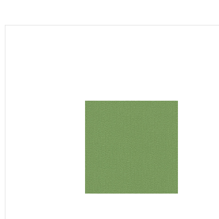
カーテン
床材
ブランド・コレクション
Lilycolor Coordinate 着せ替えシミュレーション
カタログ一覧
カタログ一覧 トップ
壁紙
カーテン
床材
サステナブル商品
ノンワックス床タイル
壁紙機能性ガイド