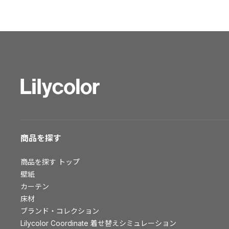
ショールーム トップ
東京ショールーム
大阪ショールーム
福岡ショールーム
横浜ショールーム
広島ショールーム
仙台ショールーム
札幌ショールーム
お客様サポート
商品を探す
お客様サポート トップ
商品を探す
トップ
資料ダウンロード
壁紙
画像ダウンロード
カーテン
床材
動画一覧
ブランド・コレクション
お手入れ便利帳
Lilycolor Coordinate 着せ替えシミュレーション
お役立ち資料