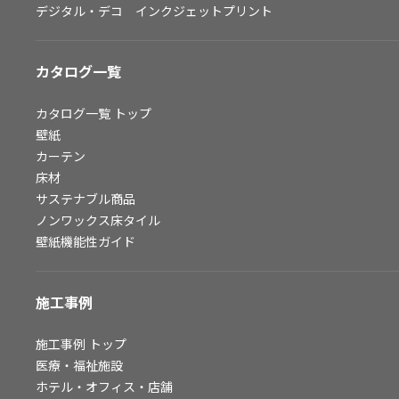
デジタル・デコ インクジェットプリント
お問い合わせ（一般のお客様）
サンプル・カタログ請求／お問い合わせ（ビジネスのお客様）
カタログ一覧
よくあるご質問
カタログ一覧
トップ
壁紙
カーテン
非住宅案件に関するお問い合わせ
床材
サステナブル商品
ノンワックス床タイル
事業紹介
壁紙機能性ガイド
インテリア事業
スペースソリューション事業
施工事例
オフィスソリューション事業
ファシリティソリューション事業
施工事例
トップ
医療・福祉施設
不動産投資開発事業
ホテル・オフィス・店舗