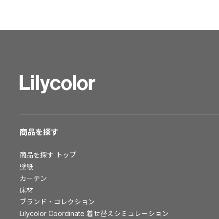
ショールーム トップ
東京ショールーム
大阪ショールーム
福岡ショールーム
横浜ショールーム
広島ショールーム
仙台ショールーム
札幌ショールーム
お客様サポート
商品を探す
お客様サポート トップ
商品を探す
トップ
資料ダウンロード
壁紙
画像ダウンロード
カーテン
床材
動画一覧
ブランド・コレクション
お手入れ便利帳
Lilycolor Coordinate 着せ替えシミュレーション
お役立ち資料