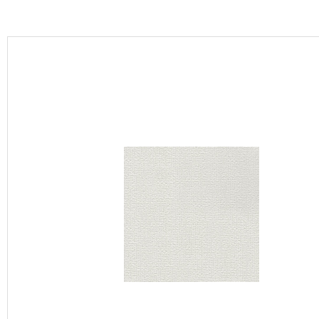
カーテン
床材
ブランド・コレクション
Lilycolor Coordinate 着せ替えシミュレーション
カタログ一覧
カタログ一覧 トップ
壁紙
カーテン
床材
サステナブル商品
ノンワックス床タイル
壁紙機能性ガイド