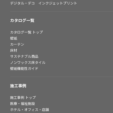
デジタル・デコ インクジェットプリント
お問い合わせ（一般のお客様）
サンプル・カタログ請求／お問い合わせ（ビジネスのお客様）
カタログ一覧
よくあるご質問
カタログ一覧
トップ
壁紙
カーテン
非住宅案件に関するお問い合わせ
床材
サステナブル商品
ノンワックス床タイル
事業紹介
壁紙機能性ガイド
インテリア事業
スペースソリューション事業
施工事例
オフィスソリューション事業
ファシリティソリューション事業
施工事例
トップ
医療・福祉施設
不動産投資開発事業
ホテル・オフィス・店舗