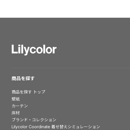
ショールーム トップ
東京ショールーム
大阪ショールーム
福岡ショールーム
横浜ショールーム
広島ショールーム
仙台ショールーム
札幌ショールーム
お客様サポート
商品を探す
お客様サポート トップ
商品を探す
トップ
資料ダウンロード
壁紙
画像ダウンロード
カーテン
床材
動画一覧
ブランド・コレクション
お手入れ便利帳
Lilycolor Coordinate 着せ替えシミュレーション
お役立ち資料