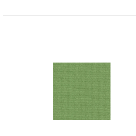
カーテン
床材
ブランド・コレクション
Lilycolor Coordinate 着せ替えシミュレーション
カタログ一覧
カタログ一覧 トップ
壁紙
カーテン
床材
サステナブル商品
ノンワックス床タイル
壁紙機能性ガイド