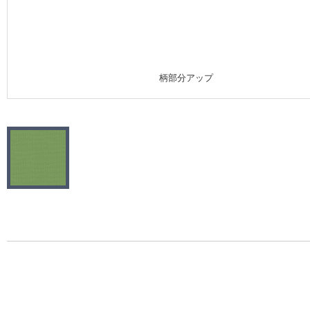
施工事例
施工事例 トップ
柄部分アップ
医療・福祉施設
ホテル・オフィス・店舗
モデルハウス
新築戸建・マンション
#リリカラのある暮らし
リリカラノート
ショールーム