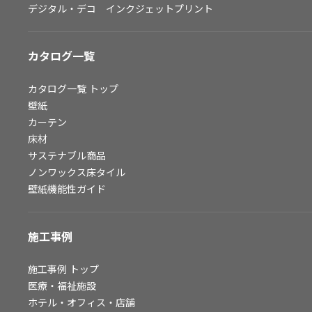
デジタル・デコ インクジェットプリント
お問い合わせ（一般のお客様）
サンプル・カタログ請求／お問い合わせ（ビジネスのお客様）
カタログ一覧
よくあるご質問
カタログ一覧
トップ
壁紙
カーテン
非住宅案件に関するお問い合わせ
床材
サステナブル商品
ノンワックス床タイル
事業紹介
壁紙機能性ガイド
インテリア事業
スペースソリューション事業
施工事例
オフィスソリューション事業
ファシリティソリューション事業
施工事例
トップ
医療・福祉施設
不動産投資開発事業
ホテル・オフィス・店舗